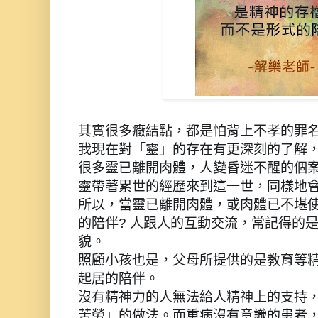
其實很多癥結點，都是怕背上不孝
的罪
我現在對「靈」的存在有更深刻的了解
很多靈已離開肉體，人變昏迷不醒的個
靈帶著累世的經歷來到這一世，同樣地
所以，當靈已離開肉體，或肉體已不堪
的陪伴? 人跟人的互動交流，常記得的
貌。
照顧小孩也是，父母所提供的是教育等
起居的陪伴。
沒有精神力的人無法給人精神上
的支持
苦勞」的做法。而重病
沒有意識的患者