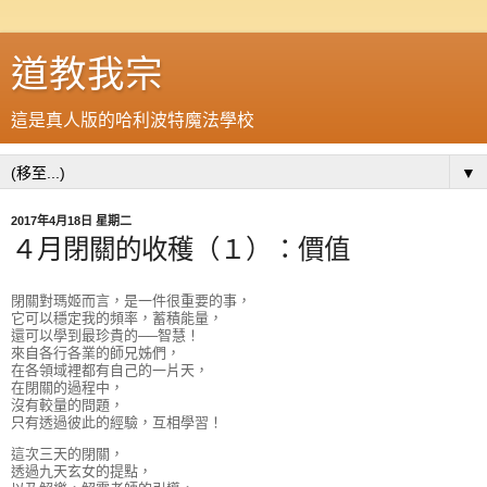
道教我宗
這是真人版的哈利波特魔法學校
▼
2017年4月18日 星期二
４月閉關的收穫（１）：價值
閉關對瑪姬而言，是一件很重要的事，
它可以穩定我的頻率，蓄積能量，
還可以學到最珍貴的──智慧！
來自各行各業的師兄姊們，
在各領域裡都有自己的一片天，
在閉關的過程中，
沒有較量的問題，
只有透過彼此的經驗，互相學習！
這次三天的閉關，
透過九天玄女的提點，