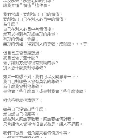
以及解樂，解靈老師的引導，
讓我弄懂＂價值＂這件事。
我們常講，要創造出自己的價值，
要創造出自己在別人心目中的價值，
為什麼？
自己在別人心目中有價值後，
就可以得到有形或無形的能量，
有形的例如：金錢；
無形的例如：得到別人的尊敬，成就感。。。等
但自己是否曾經想過：
我自己做了些什麼？
做了讓對方覺得很有幫助的事？
別人憑什麼要對你尊敬？
如果一時想不到，我們可以反向思考一下，
我自己對哪些人會有莫名的尊敬？
為什麼我會對他尊敬？
是他做了些什麼事？或是對我做了些什麼協助？
相信答案就很清楚了！
如果自己沒做出些什麼，
就自認自己很厲害，
認為別人應該尊敬我，應該要如何對我，
只會讓他人覺得他很自以為是，讓人不舒服。
我們再從另一個角度來看價值這件事，
一個真正有學習心的人，